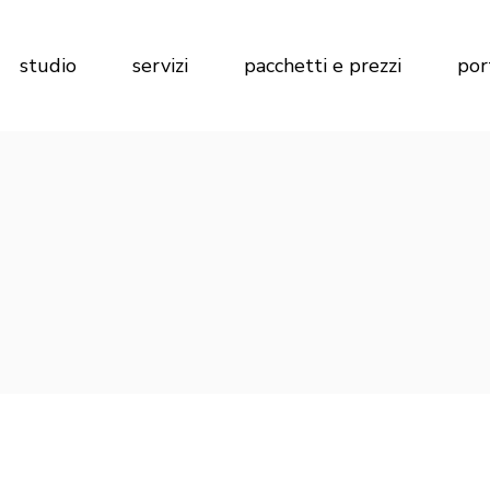
Marketing per Agenzie Immobiliari
Calcola preventivo
studio
servizi
pacchetti e prezzi
por
Marketing per Imprese di
Costruzioni
Marketing per Hotel
Marketing per Agenzie Immobiliari
Calcola preventivo
Marketing per Imprese di
Costruzioni
Marketing per Hotel