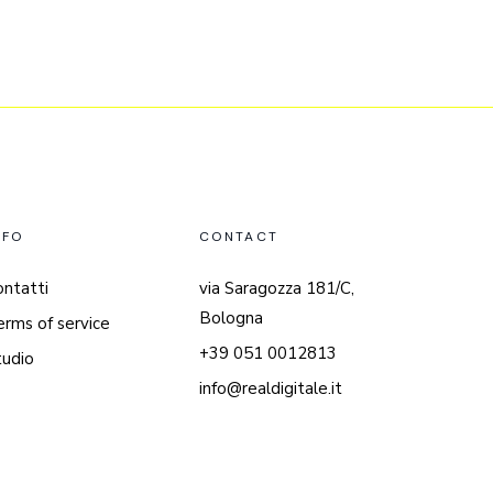
NFO
CONTACT
ontatti
via Saragozza 181/C,
Bologna
erms of service
+39 051 0012813
tudio
info@realdigitale.it