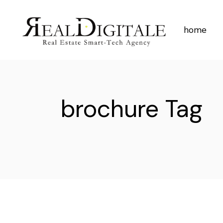
Skip
to
the
content
home
brochure Tag