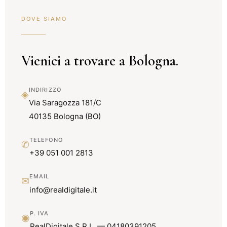
DOVE SIAMO
Vienici a trovare a Bologna.
INDIRIZZO
◈
Via Saragozza 181/C
40135 Bologna (BO)
TELEFONO
✆
+39 051 001 2813
EMAIL
✉
info@realdigitale.it
P. IVA
◉
RealDigitale S.R.L. — 04180391205