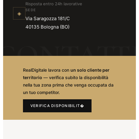
Risposta entro 24h lavorative
SEDE
◈
Via Saragozza 181/C
40135 Bologna (BO)
RealDigitale lavora con
un solo cliente per
territorio
— verifica subito la disponibilità
nella tua zona prima che venga occupata da
un tuo competitor.
VERIFICA DISPONIBILIT�