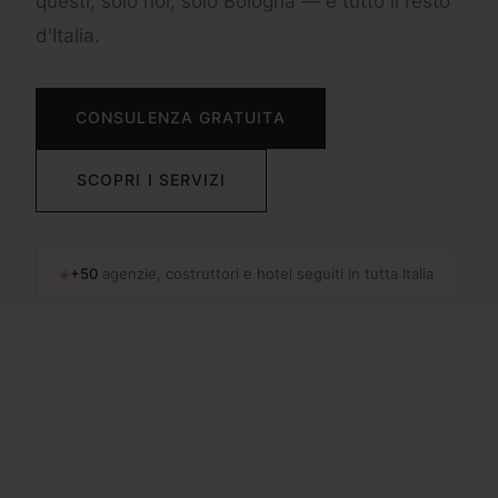
questi, solo noi, solo Bologna — e tutto il resto
d'Italia.
CONSULENZA GRATUITA
SCOPRI I SERVIZI
◈
+50
agenzie, costruttori e hotel seguiti in tutta Italia