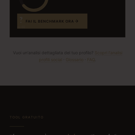
?
FAI IL BENCHMARK ORA
su 60
Vuoi un'analisi dettagliata del tuo profilo?
Scopri l'analisi
profili social
·
Glossario
·
FAQ
.
TOOL GRATUITO