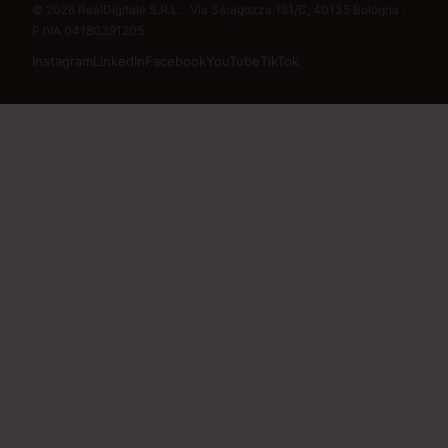
© 2026 RealDigitale S.R.L. · Via Saragozza 181/C, 40135 Bologna ·
P.IVA 04180391205
Instagram
LinkedIn
Facebook
YouTube
TikTok