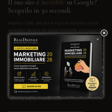
Il tuo sito è
invisibile
su Google?
Scoprilo in 30 secondi.
Inserisci l'URL del sito e in pochi secondi ottieni
un'analisi tecnica on-page completa: punteggio da
0 a 100, problemi critici e priorità concrete su cui
intervenire subito.
Audit tecnico on-page
— Title, meta description, H1,
immagini, canonical, schema e molto altro.
Punteggio 0–100
— Scopri dove sei adesso e cosa ti
impedisce di scalare su Google.
Priorità concrete
— Non solo problemi, ma cosa fare
prima per ottenere il massimo impatto.
Nessun dato inventato
— Tutto misurato sull'HTML reale
della tua pagina, in tempo reale.