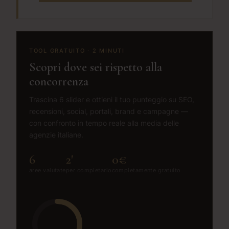
TOOL GRATUITO · 2 MINUTI
Scopri dove sei rispetto alla
concorrenza
Trascina 6 slider e ottieni il tuo punteggio su SEO,
recensioni, social, portali, brand e campagne —
con confronto in tempo reale alla media delle
agenzie italiane.
6
2'
0€
aree valutate
per completarlo
completamente gratuito