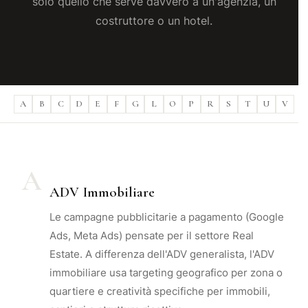
solo quello che serve davvero a un'agenzia, un
costruttore o un hotel.
A
B
C
D
E
F
G
L
O
P
R
S
T
U
V
A
ADV Immobiliare
Le campagne pubblicitarie a pagamento (Google
Ads, Meta Ads) pensate per il settore Real
Estate. A differenza dell'ADV generalista, l'ADV
immobiliare usa targeting geografico per zona o
quartiere e creatività specifiche per immobili,