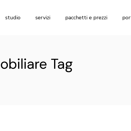
Marketing per Agenzie Immobiliari
Calcola preventivo
studio
servizi
pacchetti e prezzi
por
Marketing per Imprese di
Costruzioni
Marketing per Hotel
Marketing per Agenzie Immobiliari
Calcola preventivo
biliare Tag
Marketing per Imprese di
Costruzioni
Marketing per Hotel