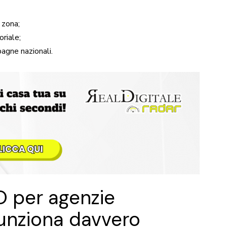
 zona;
oriale;
pagne nazionali.
O per agenzie
funziona davvero