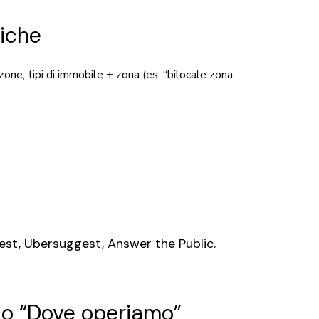
giche
ozone, tipi di immobile + zona (es. “bilocale zona
est, Ubersuggest, Answer the Public.
” o “Dove operiamo”