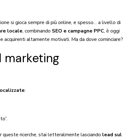
ne si gioca sempre di più online, e spesso… a livello di
are locale
, combinando
SEO e campagne PPC
, è oggi
i e acquirenti altamente motivati. Ma da dove cominciare?
l marketing
localizzate
:
to”.
per queste ricerche, stai letteralmente lasciando
lead sul