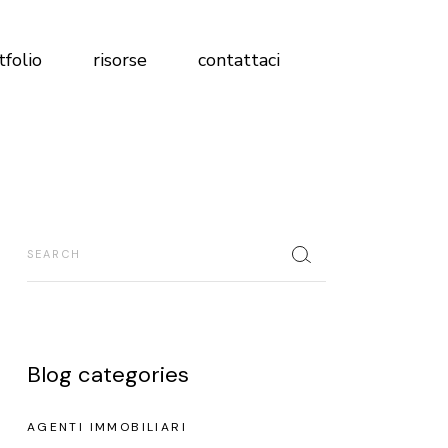
Magazine
tfolio
risorse
contattaci
FAQ
Analisi Profilo Social
Test Brand Immobiliare
Magazine
Scopri dove sei rispetto alla
FAQ
concorrenza
Analisi Profilo Social
Search
Glossario
Test Brand Immobiliare
Libro marketing immobiliare 2026
Scopri dove sei rispetto alla
concorrenza
Glossario
Blog categories
Libro marketing immobiliare 2026
AGENTI IMMOBILIARI