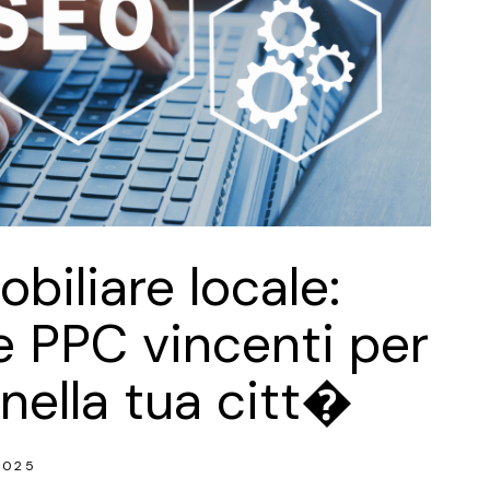
biliare locale:
e PPC vincenti per
 nella tua citt�
2025