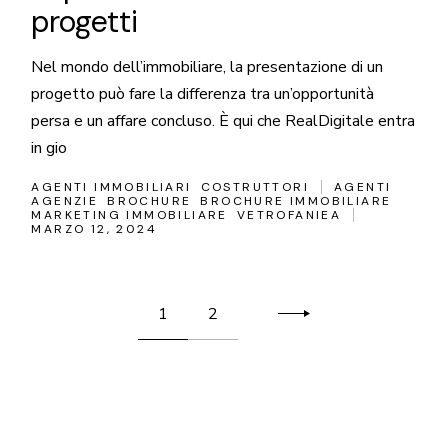
progetti
Nel mondo dell’immobiliare, la presentazione di un
progetto può fare la differenza tra un’opportunità
persa e un affare concluso. È qui che RealDigitale entra
in gio
AGENTI IMMOBILIARI
COSTRUTTORI
AGENTI
AGENZIE
BROCHURE
BROCHURE IMMOBILIARE
MARKETING IMMOBILIARE
VETROFANIEA
MARZO 12, 2024
Paginazione
1
2
degli
articoli