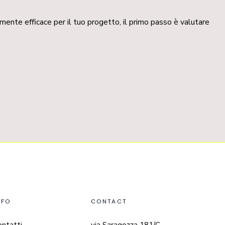
ente efficace per il tuo progetto, il primo passo è valutare
NFO
CONTACT
ontatti
via Saragozza 181/C,