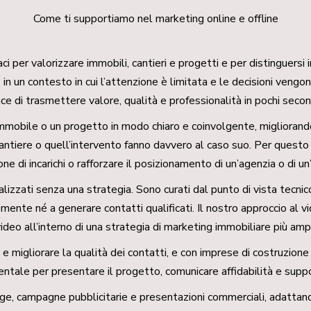
Come ti supportiamo nel marketing online e offline
aci per valorizzare immobili, cantieri e progetti e per distinguers
 in un contesto in cui l’attenzione è limitata e le decisioni veng
 di trasmettere valore, qualità e professionalità in pochi secon
obile o un progetto in modo chiaro e coinvolgente, migliorando l
cantiere o quell’intervento fanno davvero al caso suo. Per quest
one di incarichi o rafforzare il posizionamento di un’agenzia o di u
izzati senza una strategia. Sono curati dal punto di vista tecnico
ente né a generare contatti qualificati. Il nostro approccio al v
ideo all’interno di una strategia di marketing immobiliare più amp
i e migliorare la qualità dei contatti, e con imprese di costruzio
entale per presentare il progetto, comunicare affidabilità e supp
ge, campagne pubblicitarie e presentazioni commerciali, adattandos