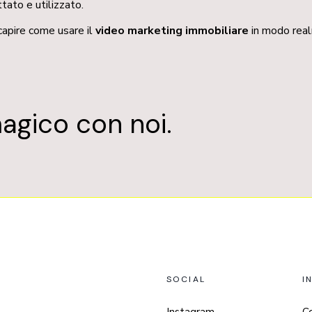
tato e utilizzato.
capire come usare il
video marketing immobiliare
in modo realm
agico con noi.
SOCIAL
I
Instagram
C