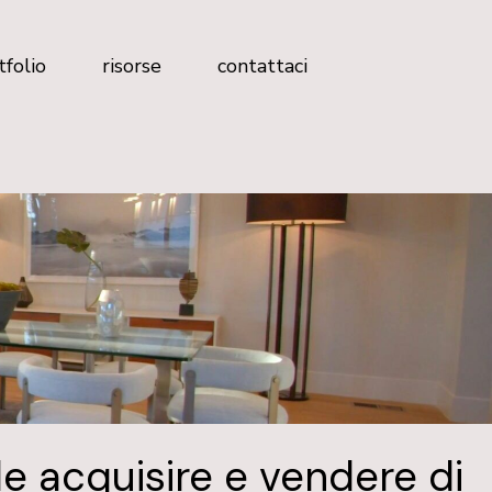
Magazine
tfolio
risorse
contattaci
FAQ
Analisi Profilo Social
Test Brand Immobiliare
Magazine
Scopri dove sei rispetto alla
FAQ
concorrenza
Analisi Profilo Social
Glossario
Test Brand Immobiliare
Libro marketing immobiliare 2026
Scopri dove sei rispetto alla
concorrenza
Glossario
Libro marketing immobiliare 2026
e acquisire e vendere di