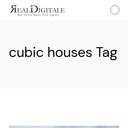
Skip
to
the
content
cubic houses Tag