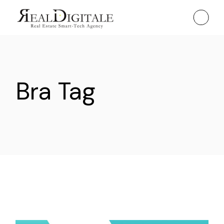
Skip
to
the
content
Bra Tag