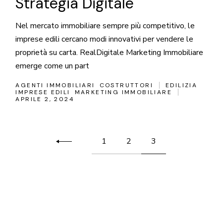
Strategia Digitale
Nel mercato immobiliare sempre più competitivo, le
imprese edili cercano modi innovativi per vendere le
proprietà su carta. RealDigitale Marketing Immobiliare
emerge come un part
AGENTI IMMOBILIARI
COSTRUTTORI
EDILIZIA
IMPRESE EDILI
MARKETING IMMOBILIARE
APRILE 2, 2024
Paginazione
1
2
3
degli
articoli