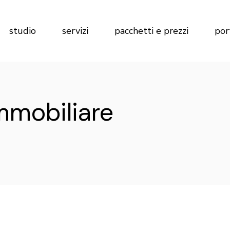
Marketing per Agenzie Immobiliari
Calcola preventivo
studio
servizi
pacchetti e prezzi
por
Marketing per Imprese di
Costruzioni
Marketing per Hotel
Marketing per Agenzie Immobiliari
Calcola preventivo
mmobiliare
Marketing per Imprese di
Costruzioni
Marketing per Hotel