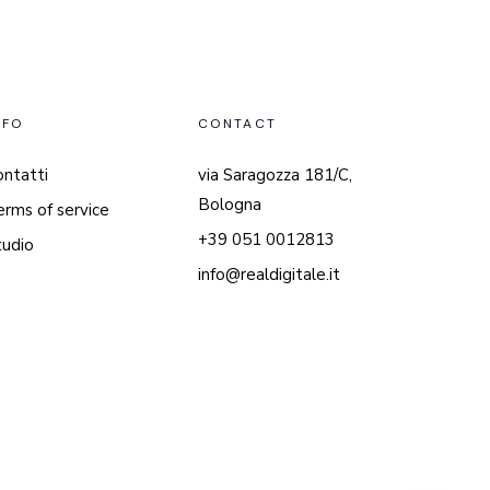
NFO
CONTACT
ontatti
via Saragozza 181/C,
Bologna
erms of service
+39 051 0012813
tudio
info@realdigitale.it