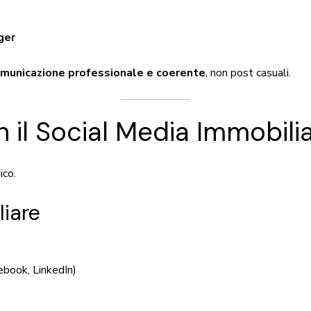
ger
omunicazione professionale e coerente
, non post casuali.
il Social Media Immobili
ico.
liare
cebook, LinkedIn)