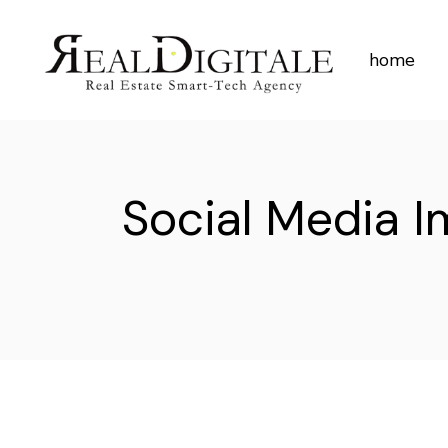
Skip
to
the
content
home
Social Media I