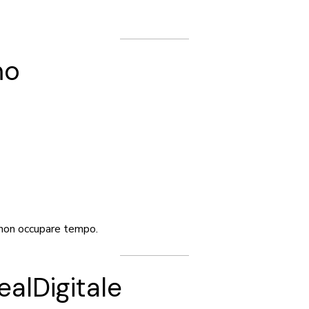
mo
 non occupare tempo.
ealDigitale