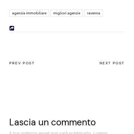
agenzia immobiliare
migliori agenzie
ravenna
PREV POST
NEXT POST
Lascia un commento
Il tuo indirizzo email non sarà pubblicato.
I campi