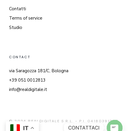
Contatti
Terms of service
Studio
CONTACT
via Saragozza 181/C, Bologna
+39 051 0012813
info@realdigitale.it
© 2024
REALDIGITALE S.R.L. - P.I. 04180391205
CONTATTACI
IT