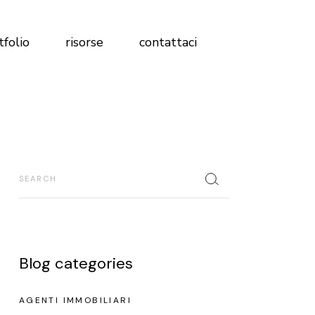
Magazine
tfolio
risorse
contattaci
FAQ
Analisi Profilo Social
Test Brand Immobiliare
Magazine
Scopri dove sei rispetto alla
FAQ
concorrenza
Analisi Profilo Social
Search
Glossario
Test Brand Immobiliare
Libro marketing immobiliare 2026
Scopri dove sei rispetto alla
concorrenza
Glossario
Blog categories
Libro marketing immobiliare 2026
AGENTI IMMOBILIARI