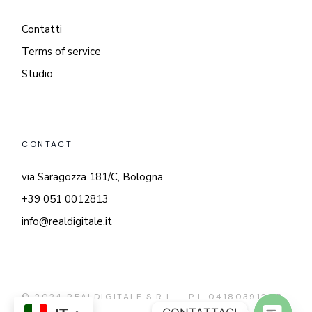
Contatti
Terms of service
Studio
CONTACT
via Saragozza 181/C, Bologna
+39 051 0012813
info@realdigitale.it
© 2024
REALDIGITALE S.R.L. - P.I. 04180391205