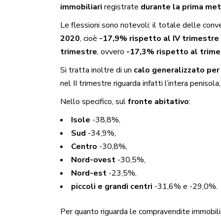
immobiliari
registrate
durante la prima me
Le flessioni sono notevoli: il totale delle co
2020
, cioè
-17,9% rispetto al IV trimestr
trimestre
, ovvero
-17,3% rispetto al trim
Si tratta inoltre di un
calo generalizzato per
nel II trimestre riguarda infatti l’intera penisola
Nello specifico, sul
fronte abitativo
:
Isole
-38,8%,
Sud
-34,9%,
Centro
-30,8%,
Nord-ovest
-30,5%,
Nord-est
-23,5%,
piccoli e grandi centri
-31,6% e -29,0%.
Per quanto riguarda le compravendite immobili