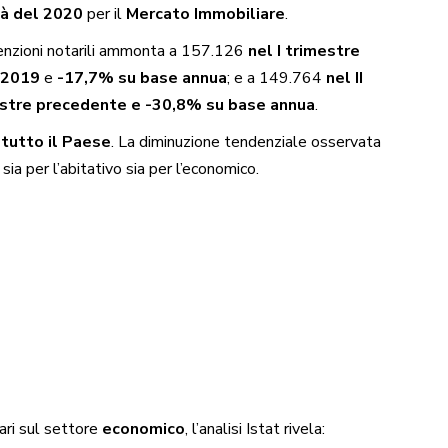
tà del 2020
per il
Mercato Immobiliare
.
nvenzioni notarili ammonta a 157.126
nel I trimestre
e 2019
e
-17,7% su base annua
; e a 149.764
nel II
estre precedente e -30,8% su base annua
.
 tutto il Paese
. La diminuzione tendenziale osservata
, sia per l’abitativo sia per l’economico.
ari sul settore
economico
, l’analisi Istat rivela: