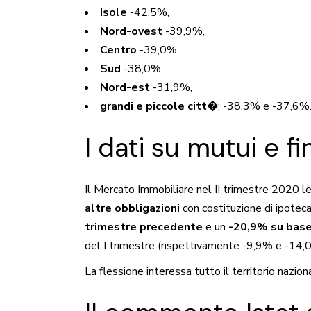
Isole
-42,5%,
Nord-ovest
-39,9%,
Centro
-39,0%,
Sud
-38,0%,
Nord-est
-31,9%,
grandi e piccole citt�
: -38,3% e -37,6%
I dati su mutui e f
Il Mercato Immobiliare nel II trimestre 2020 l
altre obbligazioni
con costituzione di ipotec
trimestre precedente
e un
-20,9% su base
del I trimestre (rispettivamente -9,9% e -14,
La flessione interessa tutto il territorio nazio