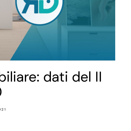
iare: dati del II
0
021