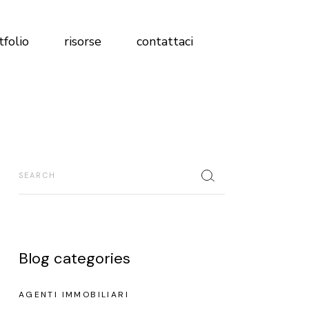
Magazine
tfolio
risorse
contattaci
FAQ
Analisi Profilo Social
Test Brand Immobiliare
Magazine
Scopri dove sei rispetto alla
FAQ
concorrenza
Analisi Profilo Social
Search
Glossario
Test Brand Immobiliare
Libro marketing immobiliare 2026
Scopri dove sei rispetto alla
concorrenza
Glossario
Blog categories
Libro marketing immobiliare 2026
AGENTI IMMOBILIARI