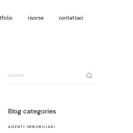
Magazine
tfolio
risorse
contattaci
FAQ
Analisi Profilo Social
Test Brand Immobiliare
Magazine
Scopri dove sei rispetto alla
FAQ
concorrenza
Analisi Profilo Social
Search
Glossario
Test Brand Immobiliare
Libro marketing immobiliare 2026
Scopri dove sei rispetto alla
concorrenza
Glossario
Blog categories
Libro marketing immobiliare 2026
AGENTI IMMOBILIARI