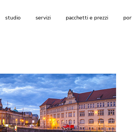
Marketing per Agenzie Immobiliari
Calcola preventivo
studio
servizi
pacchetti e prezzi
por
Marketing per Imprese di
Costruzioni
Marketing per Hotel
Marketing per Agenzie Immobiliari
Calcola preventivo
Marketing per Imprese di
Costruzioni
Marketing per Hotel