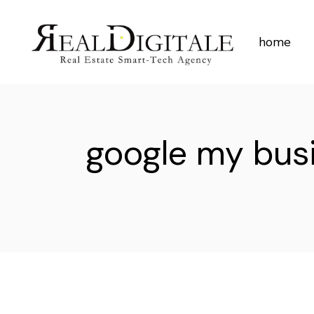
Skip
to
the
content
home
google my bus