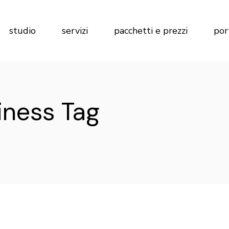
Marketing per Agenzie Immobiliari
Calcola preventivo
studio
servizi
pacchetti e prezzi
por
Marketing per Imprese di
Costruzioni
Marketing per Hotel
Marketing per Agenzie Immobiliari
Calcola preventivo
iness Tag
Marketing per Imprese di
Costruzioni
Marketing per Hotel