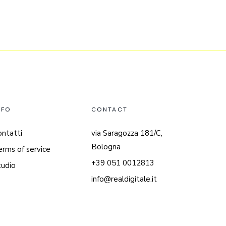
NFO
CONTACT
ontatti
via Saragozza 181/C,
Bologna
erms of service
+39 051 0012813
tudio
info@realdigitale.it