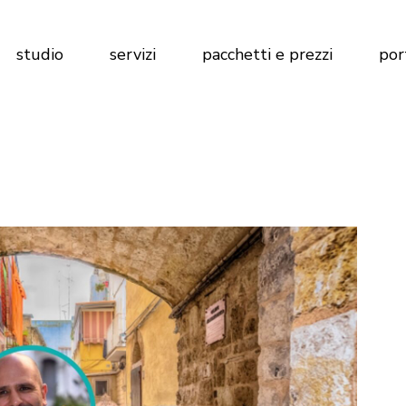
Marketing per Agenzie Immobiliari
Calcola preventivo
studio
servizi
pacchetti e prezzi
por
Marketing per Imprese di
Costruzioni
Marketing per Hotel
Marketing per Agenzie Immobiliari
Calcola preventivo
Marketing per Imprese di
Costruzioni
Marketing per Hotel