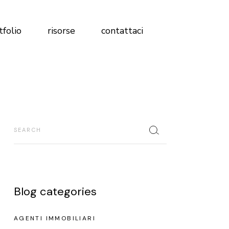
Magazine
tfolio
risorse
contattaci
FAQ
Analisi Profilo Social
Test Brand Immobiliare
Magazine
Scopri dove sei rispetto alla
FAQ
concorrenza
Analisi Profilo Social
Search
Glossario
Test Brand Immobiliare
Libro marketing immobiliare 2026
Scopri dove sei rispetto alla
concorrenza
Glossario
Blog categories
Libro marketing immobiliare 2026
AGENTI IMMOBILIARI